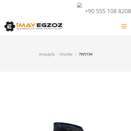
+90 555 108 8208
Tog
nav
Anasayfa
Ürünler
7W5194