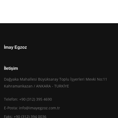
İmay Egzoz
İletişim
Dağyaka Mahallesi Büyüksaray Toplu İşyerleri Mevki No:11
Kahramankazan / ANKARA - TURKİYE
Telefon: +90 (312) 395 4690
E-Posta:
info@imayegzoz.com.tr
Faks: +90 (312) 394 0036