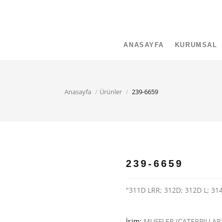
ANASAYFA
KURUMSAL
Anasayfa
Ürünler
239-6659
239-6659
"311D LRR; 312D; 312D L; 31
İsim:
MUFFLER (CATERPILLAR