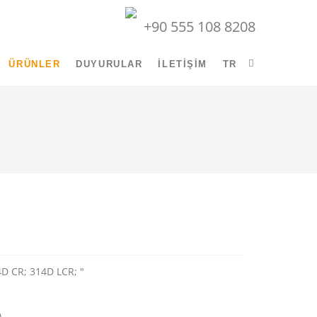
+90 555 108 8208
ÜRÜNLER
DUYURULAR
İLETIŞIM
TR
4D CR; 314D LCR; "
)