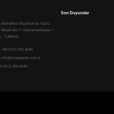
Son Duyurular
 Mahallesi Büyüksaray Toplu
ri Mevki No:11 Kahramankazan /
 - TURKİYE
: +90 (312) 395 4690
:
info@imayegzoz.com.tr
90 (312) 394 0036