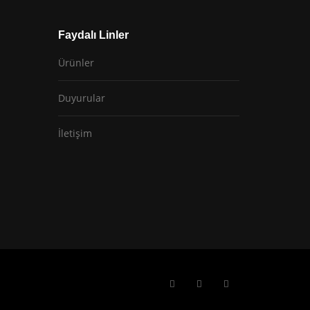
Faydalı Linler
Ürünler
Duyurular
İletişim