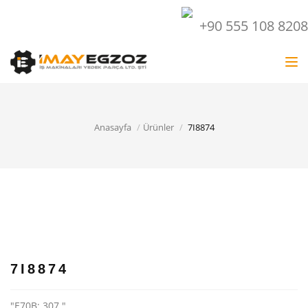
+90 555 108 8208
Tog
nav
Anasayfa
Ürünler
7I8874
7I8874
"E70B; 307 "