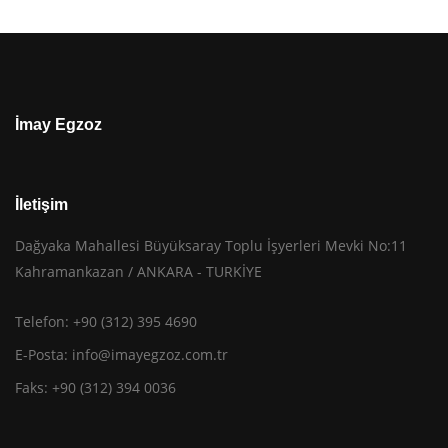
İmay Egzoz
İletişim
Dağyaka Mahallesi Büyüksaray Toplu İşyerleri Mevki No:11
Kahramankazan / ANKARA - TURKİYE
Telefon: +90 (312) 395 4690
E-Posta:
info@imayegzoz.com.tr
Faks: +90 (312) 394 0036