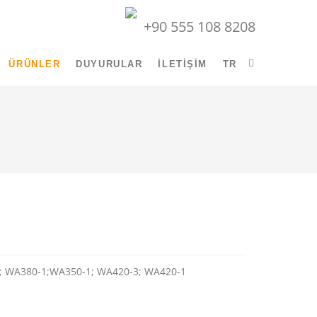
+90 555 108 8208
ÜRÜNLER
DUYURULAR
İLETIŞIM
TR
; WA380-1;WA350-1; WA420-3; WA420-1