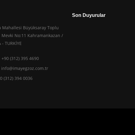
Son Duyurular
 Mahallesi Büyüksaray Toplu
ri Mevki No:11 Kahramankazan /
 - TURKİYE
: +90 (312) 395 4690
:
info@imayegzoz.com.tr
90 (312) 394 0036