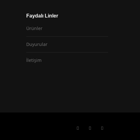
Faydalı Linler
Ürünler
Duyurular
İletişim